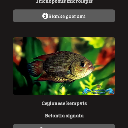
Trichopodus microlepis
Blanke goerami
Ceylonese kempvis
Belontia signata