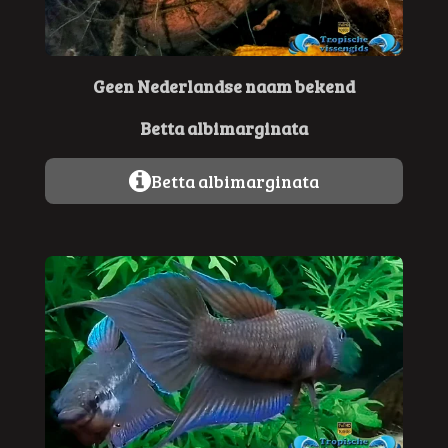
n
n
n
n
t
e
r
r
Geen Nederlandse naam bekend
e
Betta albimarginata
n
Betta albimarginata