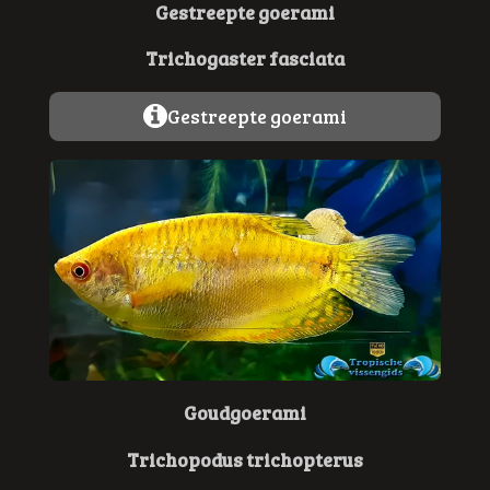
Gestreepte goerami
Trichogaster fasciata
Gestreepte goerami
Goudgoerami
Trichopodus trichopterus