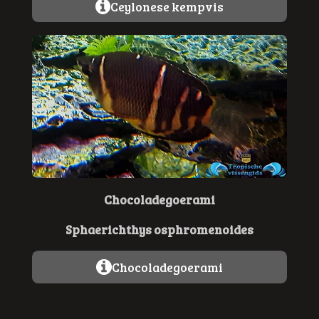
Ceylonese kempvis
Chocoladegoerami
Sphaerichthys osphromenoides
Chocoladegoerami