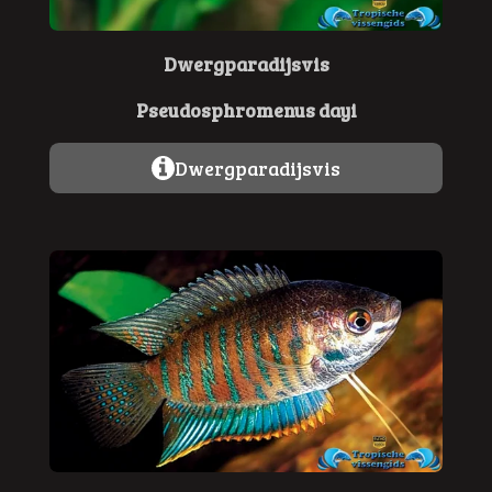
Dwergparadijsvis
Pseudosphromenus dayi
Dwergparadijsvis