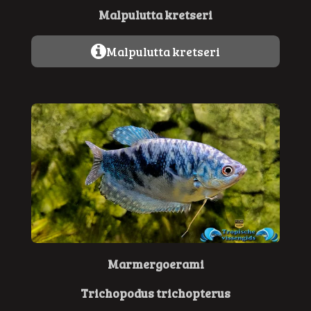
Malpulutta kretseri
Malpulutta kretseri
Marmergoerami
Trichopodus trichopterus