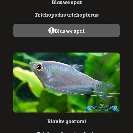
Blauwe spat
Trichopodus trichopterus
Blauwe spat
Blanke goerami