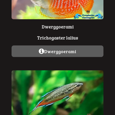
Dwerggoerami
Trichogaster lalius
Dwerggoerami