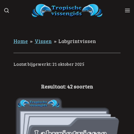
Ga
direct
naar
de
hoofdinhoud
Home
»
Vissen
»
Labyrintvissen
Laatst bijgewerkt: 21 oktober 2025
Resultaat: 42 soorten