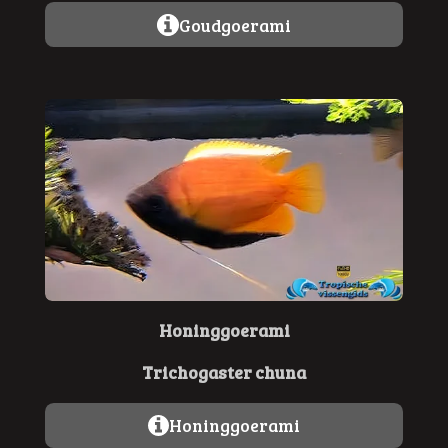
Goudgoerami
Honinggoerami
Trichogaster chuna
Honinggoerami