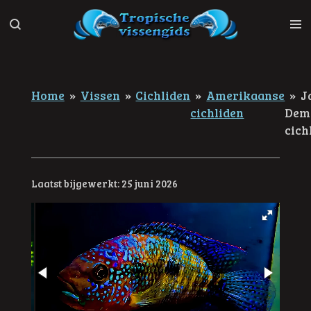
Ga
direct
naar
de
hoofdinhoud
Home
»
Vissen
»
Cichliden
»
Amerikaanse
»
J
cichliden
Dem
cich
Laatst bijgewerkt: 25 juni 2026