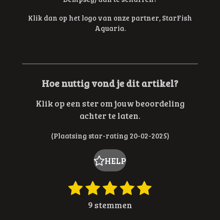
Klik dan op het logo van onze partner,
StarFish
Aquaria.
Hoe nuttig vond je dit artikel?
Klik op een ster om jouw beoordeling
achter te laten.
(Plaatsing star-rating 20-02-2025)
HELP
1
2
3
4
5
R
S
t
a
s
s
s
s
s
9 stemmen
e
t
t
t
t
t
t