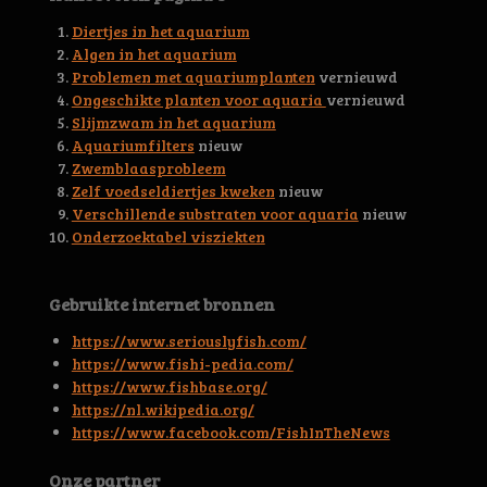
3
0
Diertjes in het aquarium
0
Algen in het aquarium
4
Problemen met aquariumplanten
vernieuwd
6
Ongeschikte planten voor aquaria
vernieuwd
s
Slijmzwam in het aquarium
t
Aquariumfilters
nieuw
e
Zwemblaasprobleem
r
Zelf voedseldiertjes kweken
nieuw
r
Verschillende substraten voor aquaria
nieuw
e
Onderzoektabel visziekten
n
Gebruikte internet bronnen
https://www.seriouslyfish.com/
https://www.fishi-pedia.com/
https://www.fishbase.org/
https://nl.wikipedia.org/
https://www.facebook.com/FishInTheNews
Onze partner