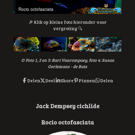
Rocio octofasciata
Rocio
🔎
Klik op kleine foto hieronder voor
vergroting
🔍
© Foto 1, 2 en 3: Bart Vanrompaey, foto 4: Susan
Oerlemans - de Bats
Delen
Deel
Share
Pinnen
Delen
Jack Dempsey cichlide
Rocio octofasciata