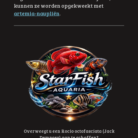
kunnen ze worden opgekweekt met
artemia-naupliën
.
Overweegt u een
Rocio octofasciata
(
Jack
Dempsey
) aan te schaffen?