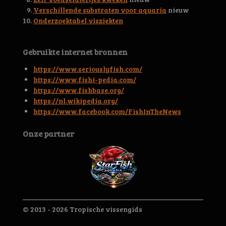
r
Verschillende substraten voor aquaria
nieuw
e
Onderzoektabel visziekten
n
Gebruikte internet bronnen
https://www.seriouslyfish.com/
https://www.fishi-pedia.com/
https://www.fishbase.org/
https://nl.wikipedia.org/
https://www.facebook.com/FishInTheNews
Onze partner
© 2013 - 2026 Tropische vissengids