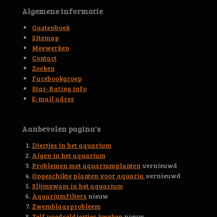
n
n
e
e
e
e
e
e
Algemene informatie
g
n
r
r
r
r
r
:
Gastenboek
4
r
r
r
r
Sitemap
.
Meewerken
e
e
e
e
6
Contact
5
n
n
n
n
Zoeken
5
Facebookgroep
3
Star-Rating info
3
E-mail adres
2
3
0
Aanbevolen pagina's
2
9
Diertjes in het aquarium
3
Algen in het aquarium
6
Problemen met aquariumplanten
vernieuwd
6
Ongeschikte planten voor aquaria
vernieuwd
s
Slijmzwam in het aquarium
t
Aquariumfilters
nieuw
e
Zwemblaasprobleem
r
Zelf voedseldiertjes kweken
nieuw