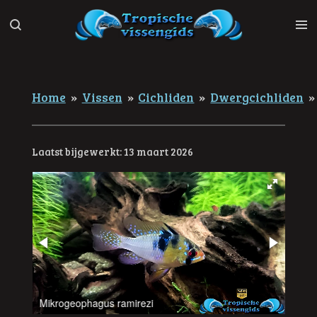
Ga
direct
naar
de
hoofdinhoud
Home
»
Vissen
»
Cichliden
»
Dwergcichliden
»
Laatst bijgewerkt: 13 maart 2026
Mikrogeophagus ramirezi
Mikr