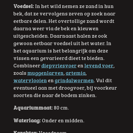
Voedsel:
In het wild nemen ze zand in hun
bek, dat ze vervolgens zeven op zoek naar
eetbare delen. Het overtollige zand wordt
daarna weer via de bek en kieuwen
uitgescheiden. Daarnaast halen ze ook
gewoon eetbaar voedsel uit het water. In
het aquarium is het belangrijk om deze
vissen een gevarieerd dieet te bieden.
Combineer
diepvriesvoer
en
levend voer
,
zoals
muggenlarven
,
artemia
,
watervlooien
en
grindalwormen
. Vul dit
eventueel aan met droogvoer, bij voorkeur
soorten die naar de bodem zinken.
Aquariummaat:
80 cm.
Waterlaag:
Onder en midden.
Karakter:
Vreedzaam.