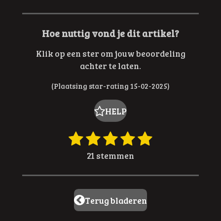
Hoe nuttig vond je dit artikel?
Klik op een ster om jouw beoordeling
achter te laten.
(Plaatsing star-rating 15-02-2025)
HELP
1
2
3
4
5
R
S
t
a
s
s
s
s
s
21 stemmen
e
t
t
t
t
t
t
m
i
e
e
e
e
e
m
n
e
r
r
r
r
r
g
Terug bladeren
n
:
r
r
r
r