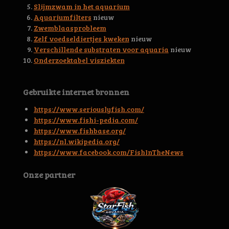
s
Slijmzwam in het aquarium
t
Aquariumfilters
nieuw
e
Zwemblaasprobleem
r
Zelf voedseldiertjes kweken
nieuw
r
Verschillende substraten voor aquaria
nieuw
e
Onderzoektabel visziekten
n
Gebruikte internet bronnen
https://www.seriouslyfish.com/
https://www.fishi-pedia.com/
https://www.fishbase.org/
https://nl.wikipedia.org/
https://www.facebook.com/FishInTheNews
Onze partner