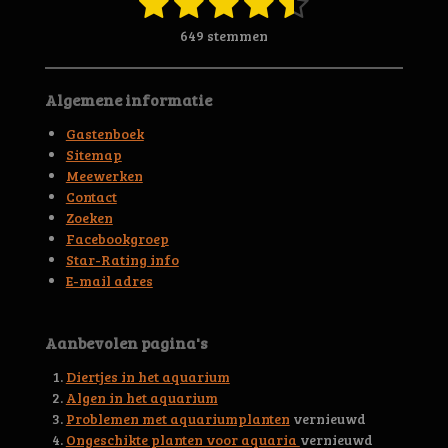
1
2
3
4
5
r
t
a
s
s
s
s
s
r
e
649 stemmen
t
e
m
t
t
t
t
t
i
m
n
n
e
e
e
e
e
e
Algemene informatie
g
n
r
r
r
r
r
:
Gastenboek
4
r
r
r
r
Sitemap
.
Meewerken
e
e
e
e
6
Contact
5
n
n
n
n
Zoeken
6
Facebookgroep
3
Star-Rating info
9
E-mail adres
4
4
5
Aanbevolen pagina's
3
0
Diertjes in het aquarium
0
Algen in het aquarium
4
Problemen met aquariumplanten
vernieuwd
6
Ongeschikte planten voor aquaria
vernieuwd