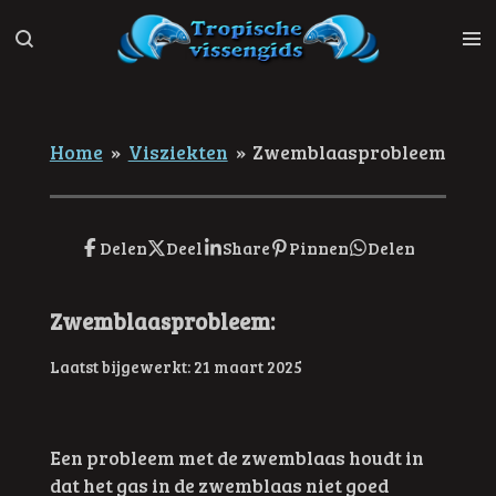
Ga
direct
naar
de
hoofdinhoud
Home
»
Visziekten
»
Zwemblaasprobleem
Delen
Deel
Share
Pinnen
Delen
Zwemblaasprobleem:
Laatst bijgewerkt: 21 maart 2025
Een probleem met de zwemblaas houdt in
dat het gas in de zwemblaas niet goed