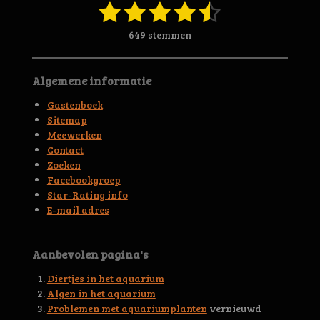
1
2
3
4
5
S
R
t
a
s
s
s
s
s
e
649 stemmen
t
m
t
t
t
t
t
i
m
n
e
e
e
e
e
e
Algemene informatie
g
n
r
r
r
r
r
:
Gastenboek
4
r
r
r
r
Sitemap
.
Meewerken
e
e
e
e
6
Contact
5
n
n
n
n
Zoeken
6
Facebookgroep
3
Star-Rating info
9
E-mail adres
4
4
5
Aanbevolen pagina's
3
0
Diertjes in het aquarium
0
Algen in het aquarium
4
Problemen met aquariumplanten
vernieuwd