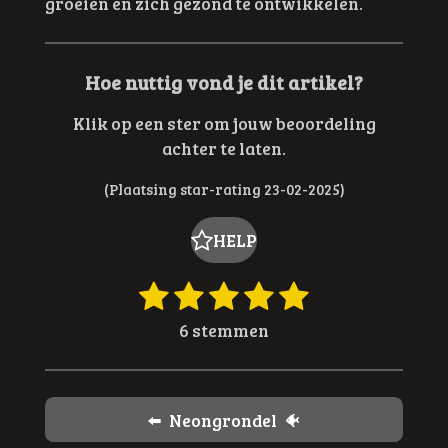
groeien en zich gezond te ontwikkelen.
Hoe nuttig vond je dit artikel?
Klik op een ster om jouw beoordeling
achter te laten.
(Plaatsing star-rating 23-02-2025)
HELP
1
2
3
4
5
R
S
t
a
s
s
s
s
s
6 stemmen
e
t
t
t
t
t
t
m
i
e
e
e
e
e
m
n
e
r
r
r
r
r
g
⬅️ Neongrondel 🐠
n
: