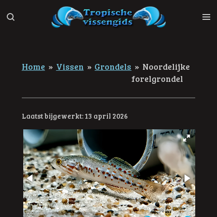
Ga
direct
naar
de
hoofdinhoud
Home
»
Vissen
»
Grondels
»
Noordelijke
forelgrondel
Laatst bijgewerkt: 13 april 2026