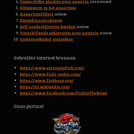
6
Ongeschikte planten voor aquaria
vernieuwd
s
Slijmzwam in het aquarium
t
Aquariumfilters
nieuw
e
Zwemblaasprobleem
r
Zelf voedseldiertjes kweken
nieuw
r
Verschillende substraten voor aquaria
nieuw
e
Onderzoektabel visziekten
n
Gebruikte internet bronnen
https://www.seriouslyfish.com/
https://www.fishi-pedia.com/
https://www.fishbase.org/
https://nl.wikipedia.org/
https://www.facebook.com/FishInTheNews
Onze partner