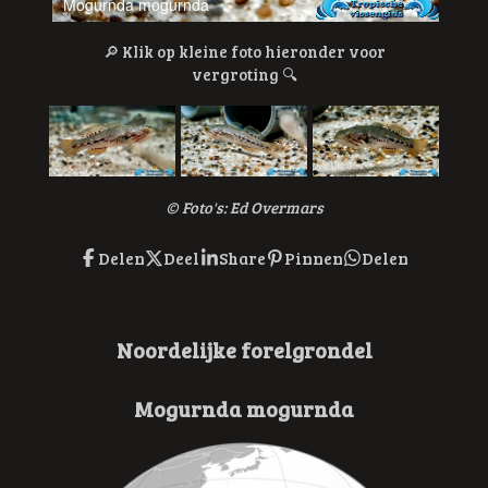
Mogurnda mogurnda
Mogu
🔎
Klik op kleine foto hieronder voor
vergroting
🔍
© Foto's: Ed Overmars
Delen
Deel
Share
Pinnen
Delen
Noordelijke forelgrondel
Mogurnda mogurnda