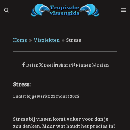
Ga
direct
naar
de
hoofdinhoud
Home
»
Visziekten
»
Stress
Delen
Deel
Share
Pinnen
Delen
Stress:
Laatst bijgewerkt: 21 maart 2025
Stress bij vissen komt vaker voor dan je
zou denken. Maar wat houdt het precies in?