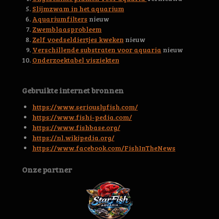
s
Slijmzwam in het aquarium
t
Aquariumfilters
nieuw
e
Zwemblaasprobleem
r
Zelf voedseldiertjes kweken
nieuw
r
Verschillende substraten voor aquaria
nieuw
e
Onderzoektabel visziekten
n
Gebruikte internet bronnen
https://www.seriouslyfish.com/
https://www.fishi-pedia.com/
https://www.fishbase.org/
https://nl.wikipedia.org/
https://www.facebook.com/FishInTheNews
Onze partner