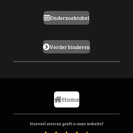
r
r
Onderzoektabel
e
n
Verder bladeren
Home
Hoeveel sterren geeft u onze website?