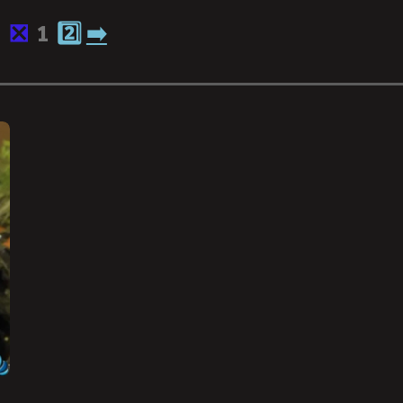
❎
1
2️⃣
➡️