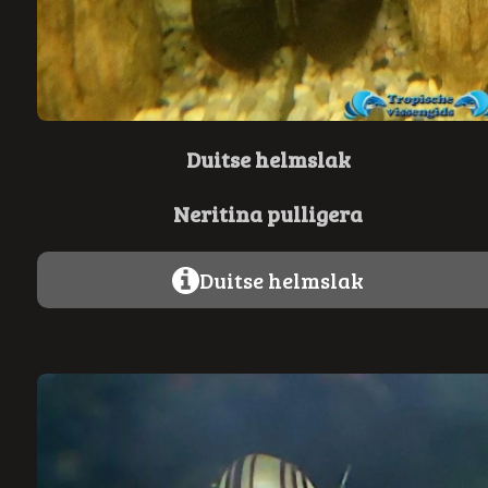
Duitse helmslak
Neritina pulligera
Duitse helmslak