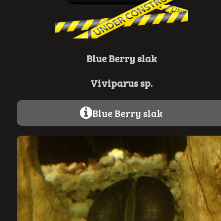
Blue Berry
slak
Viviparus sp.
Blue Berry slak