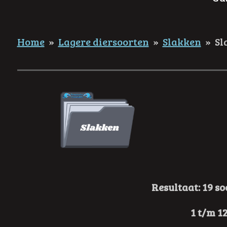
Home
»
Lagere diersoorten
»
Slakken
»
Sl
Resultaat: 19 s
1 t/m 1