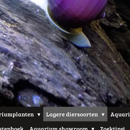
riumplanten
Lagere diersoorten
Aquari
stenboek
Aquarium showroom
Zoektips!