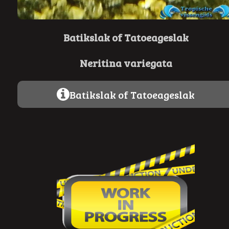
Batikslak of
Tatoeageslak
Neritina variegata
Batikslak of Tatoeageslak