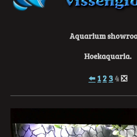
Aquarium showro
Hoekaquaria.
⬅️
1
2
3
4
❎