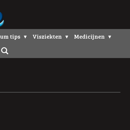
um tips
Visziekten
Medicijnen