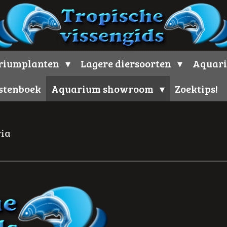
riumplanten
Lagere diersoorten
Aquari
stenboek
Aquarium showroom
Zoektips!
ia