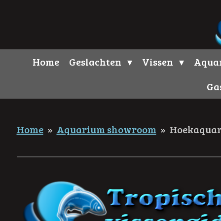
Ga
direct
naar
de
Home
Geslachten
Vissen
Aqua
hoofdinhoud
Ga
Home
»
Aquarium showroom
»
Hoekaquar