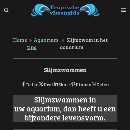
Ga
direct
naar
de
hoofdinhoud
Home
»
Aquarium
»
Slijmzwam in het
tips
aquarium
Slijmzwammen
Delen
Deel
Share
Pinnen
Delen
Slijmzwammen in
uw aquarium, dan heeft u een
bijzondere levensvorm.