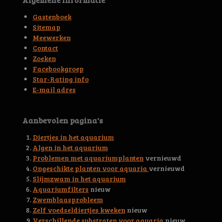
g
n
r
r
r
r
r
:
Gastenboek
4
r
r
r
r
Sitemap
.
Meewerken
e
e
e
e
6
Contact
5
n
n
n
n
Zoeken
6
Facebookgroep
3
Star-Rating info
9
E-mail adres
4
4
5
Aanbevolen pagina's
3
0
Diertjes in het aquarium
0
Algen in het aquarium
4
Problemen met aquariumplanten
vernieuwd
6
Ongeschikte planten voor aquaria
vernieuwd
s
Slijmzwam in het aquarium
t
Aquariumfilters
nieuw
e
Zwemblaasprobleem
r
Zelf voedseldiertjes kweken
nieuw
r
Verschillende substraten voor aquaria
nieuw