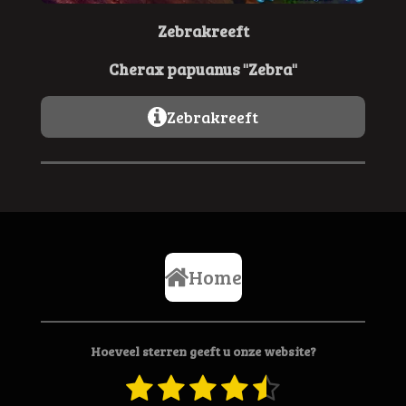
Zebrakreeft
Cherax papuanus "Zebra"
Zebrakreeft
Home
Hoeveel sterren geeft u onze website?
1
2
3
4
5
S
R
t
a