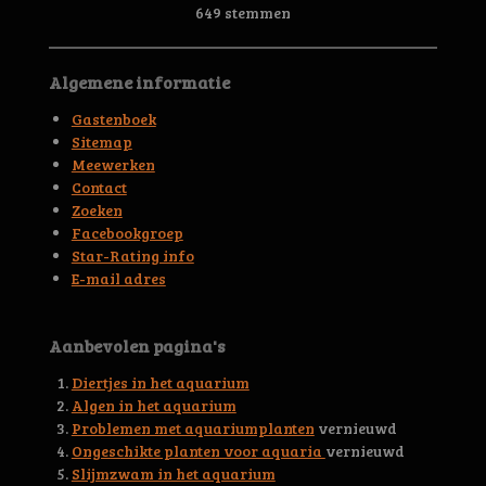
s
s
s
s
s
e
649 stemmen
t
m
t
t
t
t
t
i
m
n
e
e
e
e
e
e
Algemene informatie
g
n
r
r
r
r
r
:
Gastenboek
4
r
r
r
r
Sitemap
.
Meewerken
e
e
e
e
6
Contact
5
n
n
n
n
Zoeken
6
Facebookgroep
3
Star-Rating info
9
E-mail adres
4
4
5
Aanbevolen pagina's
3
0
Diertjes in het aquarium
0
Algen in het aquarium
4
Problemen met aquariumplanten
vernieuwd
6
Ongeschikte planten voor aquaria
vernieuwd
s
Slijmzwam in het aquarium