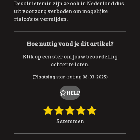
Desalnietemin zijn ze ook in Nederland dus
uit voorzorg verboden om mogelijke
risico's te vermijden.
Hoe nuttig vond je dit artikel?
Klik op een ster om jouw beoordeling
achter te laten.
(Plaatsing star-rating 08-03-2025)
HELP
1
2
3
4
5
R
S
t
a
s
s
s
s
s
5 stemmen
e
t
t
t
t
t
t
m
i
e
e
e
e
e
m
n