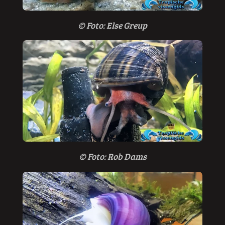
© F
oto: Else Greup
© F
oto: Rob Dams