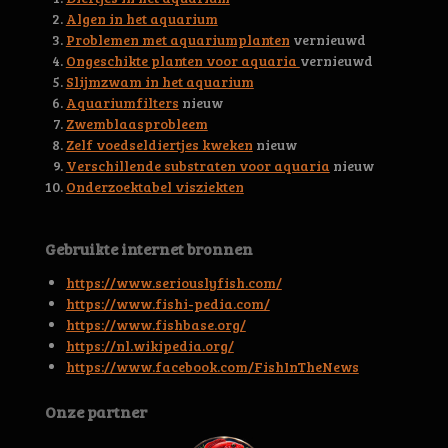
3
Algen in het aquarium
6
Problemen met aquariumplanten
vernieuwd
6
Ongeschikte planten voor aquaria
vernieuwd
s
Slijmzwam in het aquarium
t
Aquariumfilters
nieuw
e
Zwemblaasprobleem
r
Zelf voedseldiertjes kweken
nieuw
r
Verschillende substraten voor aquaria
nieuw
e
Onderzoektabel visziekten
n
Gebruikte internet bronnen
https://www.seriouslyfish.com/
https://www.fishi-pedia.com/
https://www.fishbase.org/
https://nl.wikipedia.org/
https://www.facebook.com/FishInTheNews
Onze partner