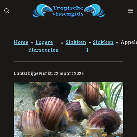
Ga
direct
naar
de
hoofdinhoud
Home
»
Lagere
»
Slakken
»
Slakken
»
Appel
diersoorten
1
Laatst bijgewerkt: 22 maart 2025