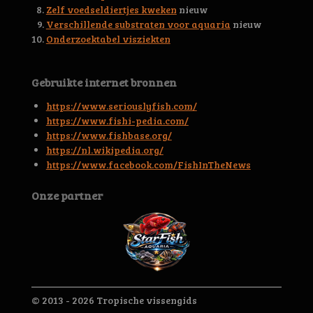
r
Zelf voedseldiertjes kweken
nieuw
r
Verschillende substraten voor aquaria
nieuw
e
Onderzoektabel visziekten
n
Gebruikte internet bronnen
https://www.seriouslyfish.com/
https://www.fishi-pedia.com/
https://www.fishbase.org/
https://nl.wikipedia.org/
https://www.facebook.com/FishInTheNews
Onze partner
© 2013 - 2026 Tropische vissengids