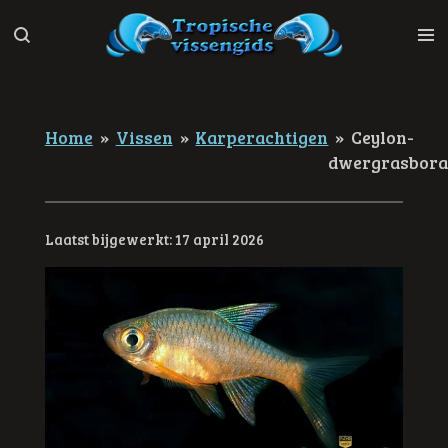
Ga
direct
naar
de
hoofdinhoud
Home
»
Vissen
»
Karperachtigen
»
Ceylon-
dwergrasbor
Laatst bijgewerkt: 17 april 2026