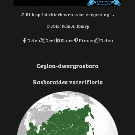
🔎
Klik op foto hierboven voor vergroting
🔍
© F
oto: Wim A. Tomey
Delen
Deel
Share
Pinnen
Delen
Ceylon-dwergrasbora
Rasboroides vaterifloris