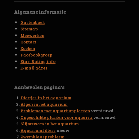
t
t
t
t
t
m
n
e
e
e
e
e
e
Algemene informatie
g
n
r
r
r
r
r
:
Gastenboek
4
r
r
r
r
Sitemap
.
Meewerken
e
e
e
e
6
Contact
5
n
n
n
n
Zoeken
5
Facebookgroep
3
Star-Rating info
3
E-mail adres
2
3
0
Aanbevolen pagina's
2
9
Diertjes in het aquarium
3
Algen in het aquarium
6
Problemen met aquariumplanten
vernieuwd
6
Ongeschikte planten voor aquaria
vernieuwd
s
Slijmzwam in het aquarium
t
Aquariumfilters
nieuw
e
Zwemblaasprobleem