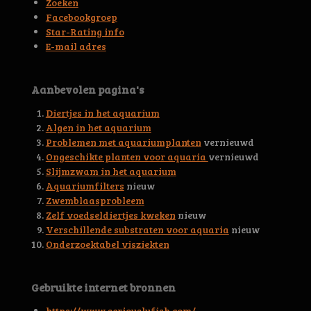
n
n
n
n
Zoeken
6
Facebookgroep
3
Star-Rating info
9
E-mail adres
4
4
5
Aanbevolen pagina's
3
0
Diertjes in het aquarium
0
Algen in het aquarium
4
Problemen met aquariumplanten
vernieuwd
6
Ongeschikte planten voor aquaria
vernieuwd
s
Slijmzwam in het aquarium
t
Aquariumfilters
nieuw
e
Zwemblaasprobleem
r
Zelf voedseldiertjes kweken
nieuw
r
Verschillende substraten voor aquaria
nieuw
e
Onderzoektabel visziekten
n
Gebruikte internet bronnen
https://www.seriouslyfish.com/