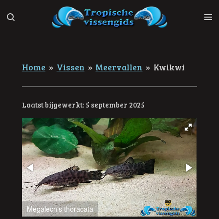
Ga
direct
naar
de
hoofdinhoud
Home
»
Vissen
»
Meervallen
»
Kwikwi
Laatst bijgewerkt: 5 september 2025
Megalechis thoracata
Mega