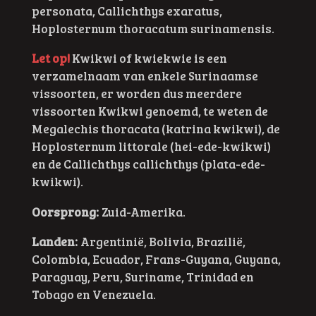
personata, Callichthys exaratus,
Hoplosternum thoracatum surinamensis.
Let op!
Kwikwi of kwiekwie is een
verzamelnaam van enkele Surinaamse
vissoorten, er worden dus meerdere
vissoorten Kwikwi genoemd, te weten de
Megalechis thoracata (katrina kwikwi), de
Hoplosternum littorale (hei-ede-kwikwi)
en de Callichthys callichthys (plata-ede-
kwikwi).
Oorsprong:
Zuid-Amerika.
Landen:
Argentinië, Bolivia, Brazilië,
Colombia, Ecuador, Frans-Guyana, Guyana,
Paraguay, Peru, Suriname, Trinidad en
Tobago en Venezuela.