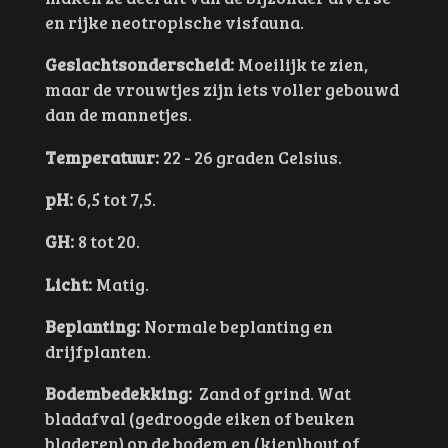
en rijke neotropische visfauna.
Geslachtsonderscheid:
Moeilijk te zien,
maar de vrouwtjes zijn iets voller gebouwd
dan de mannetjes.
Temperatuur:
22 - 26 graden Celsius.
pH:
6,5 tot 7,5.
GH:
8 tot 20.
Licht:
Matig.
Beplanting:
Normale beplanting en
drijfplanten.
Bodembedekking:
Zand of grind. Wat
bladafval (gedroogde eiken of beuken
bladeren) op de bodem en (kien)hout of