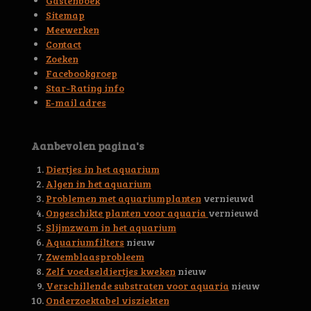
Gastenboek
4
r
r
r
r
Sitemap
.
Meewerken
e
e
e
e
6
Contact
5
n
n
n
n
Zoeken
6
Facebookgroep
3
Star-Rating info
9
E-mail adres
4
4
5
Aanbevolen pagina's
3
0
Diertjes in het aquarium
0
Algen in het aquarium
4
Problemen met aquariumplanten
vernieuwd
6
Ongeschikte planten voor aquaria
vernieuwd
s
Slijmzwam in het aquarium
t
Aquariumfilters
nieuw
e
Zwemblaasprobleem
r
Zelf voedseldiertjes kweken
nieuw
r
Verschillende substraten voor aquaria
nieuw
e
Onderzoektabel visziekten