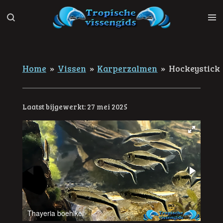
Ga
direct
naar
de
hoofdinhoud
Home
»
Vissen
»
Karperzalmen
»
Hockeystick
Laatst bijgewerkt: 27 mei 2025
Thayeria boehlkei
Thay