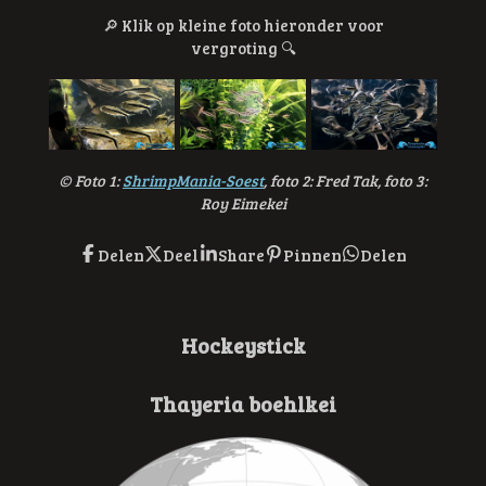
🔎
Klik op kleine foto hieronder voor
vergroting
🔍
© F
oto 1:
ShrimpMania-Soest
, foto 2: Fred Tak, foto 3:
Roy Eimekei
Delen
Deel
Share
Pinnen
Delen
Hockeystick
Thayeria boehlkei