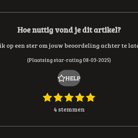
Hoe nuttig vond je dit artikel?
ik op een ster om jouw beoordeling achter te lat
(Plaatsing star-rating 08-03-2025)
HELP
1
2
3
4
5
S
s
s
s
s
s
t
4 stemmen
e
t
t
t
t
t
m
e
e
e
e
e
m
r
r
r
r
r