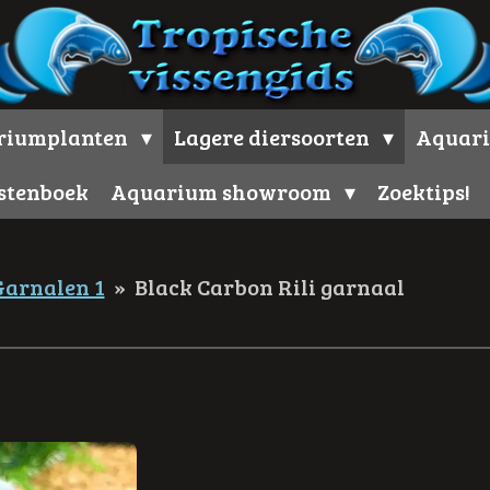
riumplanten
Lagere diersoorten
Aquari
stenboek
Aquarium showroom
Zoektips!
Garnalen 1
»
Black Carbon Rili garnaal