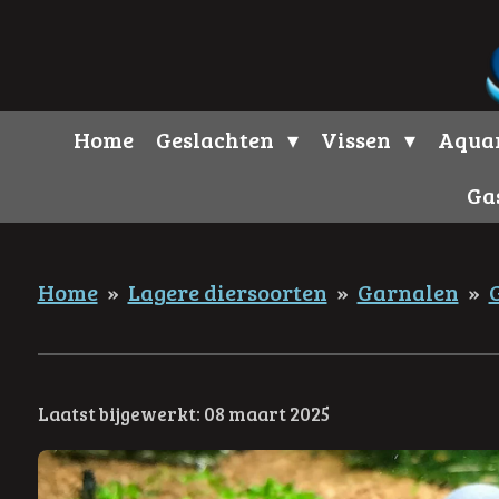
Ga
direct
naar
de
Home
Geslachten
Vissen
Aqua
hoofdinhoud
Ga
Home
»
Lagere diersoorten
»
Garnalen
»
Laatst bijgewerkt: 08 maart 2025