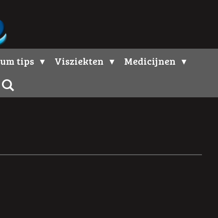
um tips
Visziekten
Medicijnen