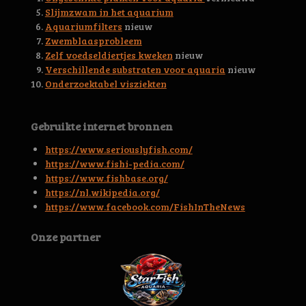
s
Slijmzwam in het aquarium
t
Aquariumfilters
nieuw
e
Zwemblaasprobleem
r
Zelf voedseldiertjes kweken
nieuw
r
Verschillende substraten voor aquaria
nieuw
e
Onderzoektabel visziekten
n
Gebruikte internet bronnen
https://www.seriouslyfish.com/
https://www.fishi-pedia.com/
https://www.fishbase.org/
https://nl.wikipedia.org/
https://www.facebook.com/FishInTheNews
Onze partner