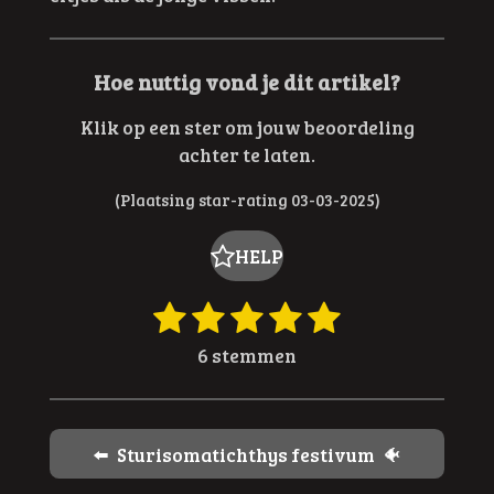
Hoe nuttig vond je dit artikel?
Klik op een ster om jouw beoordeling
achter te laten.
(Plaatsing star-rating 03-03-2025)
HELP
1
2
3
4
5
R
S
t
a
s
s
s
s
s
6 stemmen
e
t
t
t
t
t
t
m
i
e
e
e
e
e
m
n
e
r
r
r
r
r
g
⬅️ Sturisomatichthys festivum 🐠
n
:
r
r
r
r