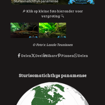
Sturisomatichthys panamense
🔎
Klik op kleine foto hieronder voor
vergroting
🔍
© Foto's: Laszlo Teunissen
Delen
Deel
Share
Pinnen
Delen
Sturisomatichthys panamense