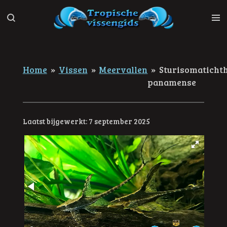
Ga
direct
naar
de
hoofdinhoud
Home
»
Vissen
»
Meervallen
»
Sturisomaticht
panamense
Laatst bijgewerkt: 7 september 2025