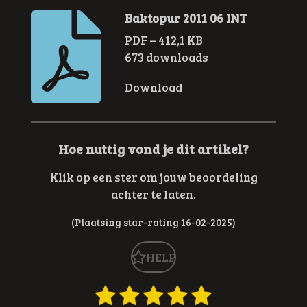
Baktopur 2011 06 INT
PDF – 412,1 KB
673 downloads
Download
Hoe nuttig vond je dit artikel?
Klik op een ster om jouw beoordeling
achter te laten.
(Plaatsing star-rating 16-02-2025)
HELP
1
2
3
4
5
R
S