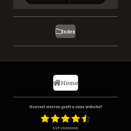
Index
Home
Hoeveel sterren geeft u onze website?
1
2
3
4
5
S
R
t
a
s
s
s
s
s
e
649 stemmen
t