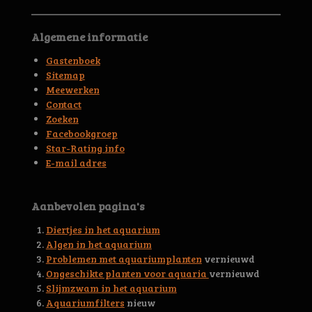
m
t
t
t
t
t
i
m
n
e
e
e
e
e
e
Algemene informatie
g
n
r
r
r
r
r
:
Gastenboek
4
r
r
r
r
Sitemap
.
Meewerken
e
e
e
e
6
Contact
5
n
n
n
n
Zoeken
6
Facebookgroep
3
Star-Rating info
9
E-mail adres
4
4
5
Aanbevolen pagina's
3
0
Diertjes in het aquarium
0
Algen in het aquarium
4
Problemen met aquariumplanten
vernieuwd
6
Ongeschikte planten voor aquaria
vernieuwd
s
Slijmzwam in het aquarium
t
Aquariumfilters
nieuw