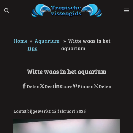
Ga
direct
naar
de
hoofdinhoud
Home
»
Aquarium
»
Witte waas in het
tips
aquarium
Witte waas in het aquarium
Delen
Deel
Share
Pinnen
Delen
Laatst bijgewerkt: 15 februari 2025