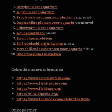
3
0
Diertjes in het aquarium
0
Algen in het aquarium
4
Problemen met aquariumplanten
vernieuwd
6
Ongeschikte planten voor aquaria
vernieuwd
s
Slijmzwam in het aquarium
t
Aquariumfilters
nieuw
e
Zwemblaasprobleem
r
Zelf voedseldiertjes kweken
nieuw
r
Verschillende substraten voor aquaria
nieuw
e
Onderzoektabel visziekten
n
Gebruikte internet bronnen
https://www.seriouslyfish.com/
https://www.fishi-pedia.com/
https://www.fishbase.org/
https://nl.wikipedia.org/
https://www.facebook.com/FishInTheNews
Onze partner