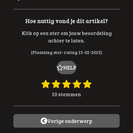
Hoe nuttig vond je dit artikel?
Klik op een ster om jouw beoordeling
achter te laten.
(Plaatsing star-rating 15-02-2025)
HELP
1
2
3
4
5
R
S
t
a
s
s
s
s
s
10 stemmen
e
t
t
t
t
t
t
m
i
e
e
e
e
e
m
n
e
r
r
r
r
r
g
Vorige onderwerp
n
:
r
r
r
r