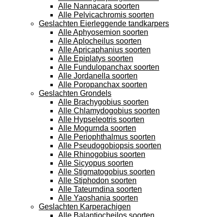
Alle Nannacara soorten
Alle Pelvicachromis soorten
Geslachten Eierleggende tandkarpers
Alle Aphyosemion soorten
Alle Aplocheilus soorten
Alle Apricaphanius soorten
Alle Epiplatys soorten
Alle Fundulopanchax soorten
Alle Jordanella soorten
Alle Poropanchax soorten
Geslachten Grondels
Alle Brachygobius soorten
Alle Chlamydogobius soorten
Alle Hypseleotris soorten
Alle Mogurnda soorten
Alle Periophthalmus soorten
Alle Pseudogobiopsis soorten
Alle Rhinogobius soorten
Alle Sicyopus soorten
Alle Stigmatogobius soorten
Alle Stiphodon soorten
Alle Tateurndina soorten
Alle Yaoshania soorten
Geslachten Karperachigen
Alle Balantiocheilos soorten