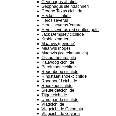
Geophagus abalios
Geophagus steindachneri
Groene Texas cichlide
Heckeli cichlide
Heros severus
Heros severus 'curare'
Heros severus red spotted gold
Jack Dempsey cichlide
Krobia xinguensis
Maanvis (gewone)
Maanvis (hoge)
Maanvis (kweekmaanvis)
Oscura heterospila
Pauwoog cichlide
Parelmoer cichlide
Regenboog cichlide
Ringstaart snoekcichlide
Roodhoofd cichlide
Roodkopcichlide
Sleutelgatcichlide
Tijger cichlide
Uaru panda cichlide
Vlagcichlide
Vlagcichlide Colombia
Vlagcichlide Guyana