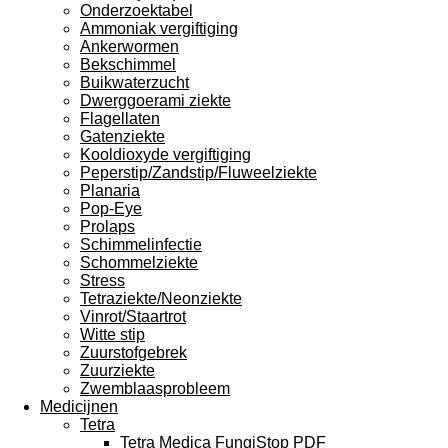
Onderzoektabel
Ammoniak vergiftiging
Ankerwormen
Bekschimmel
Buikwaterzucht
Dwerggoerami ziekte
Flagellaten
Gatenziekte
Kooldioxyde vergiftiging
Peperstip/Zandstip/Fluweelziekte
Planaria
Pop-Eye
Prolaps
Schimmelinfectie
Schommelziekte
Stress
Tetraziekte/Neonziekte
Vinrot/Staartrot
Witte stip
Zuurstofgebrek
Zuurziekte
Zwemblaasprobleem
Medicijnen
Tetra
Tetra Medica FungiStop PDF