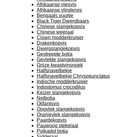
Afrikaanse mesvis
Afrikaanse vlindervis
Bengaals vuurtje
Black Tiger Dwergbaars
Chinese slangekopvis
Chinese weeraal
Clown modderkruiper
Drakenkopvis
Dwergslangekopvis
Gestreepte botia
Gevlekte slangekopvis
Grijze kwastvinsnoek
Halfsnavelbekje
Halfsnavelbekje Chrysopunctatus
Indische modderkruiper
Indostomus crocodilus
Keizer slangekopvis
Netbotia
Olifantsvis
Oogvlek slangekopvis
Oranjevlek slangekopvis
Paardekopvis
Pauwoog stekelaal
Polkadot botia
Sidderaal