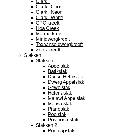
Clarkii
Clarkii Ghost
Clarkii Neon
Clarkii White
CPO kreeft
Hoa Creek
Marmerkreeft
Minidwergkreeft
Texaanse dwergkreeft
Zebrakreeft
Slakken
Slakken 1
Appelslak
Batikslak
Duitse Helmslak
Dwerg Appelslak
Geweislak
Helenaslak
Malawi Appelslak
Marisa slak
Pianoslak
Poelslak
Posthoornslak
Slakken 2
Puntnapslak