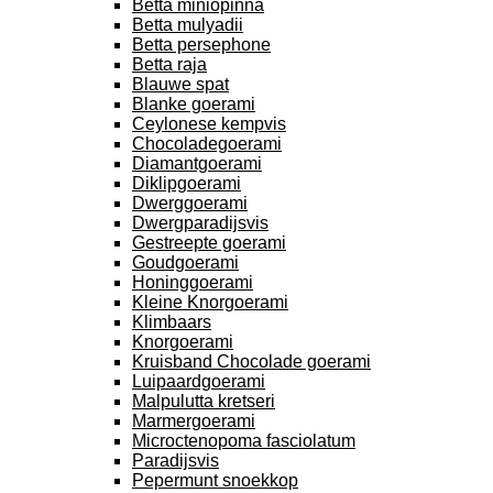
Betta miniopinna
Betta mulyadii
Betta persephone
Betta raja
Blauwe spat
Blanke goerami
Ceylonese kempvis
Chocoladegoerami
Diamantgoerami
Diklipgoerami
Dwerggoerami
Dwergparadijsvis
Gestreepte goerami
Goudgoerami
Honinggoerami
Kleine Knorgoerami
Klimbaars
Knorgoerami
Kruisband Chocolade goerami
Luipaardgoerami
Malpulutta kretseri
Marmergoerami
Microctenopoma fasciolatum
Paradijsvis
Pepermunt snoekkop