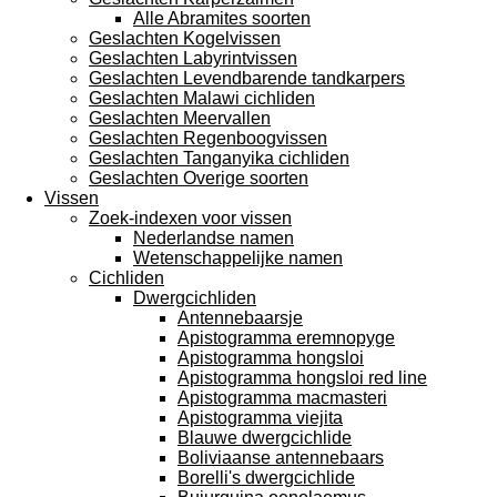
Alle Abramites soorten
Geslachten Kogelvissen
Geslachten Labyrintvissen
Geslachten Levendbarende tandkarpers
Geslachten Malawi cichliden
Geslachten Meervallen
Geslachten Regenboogvissen
Geslachten Tanganyika cichliden
Geslachten Overige soorten
Vissen
Zoek-indexen voor vissen
Nederlandse namen
Wetenschappelijke namen
Cichliden
Dwergcichliden
Antennebaarsje
Apistogramma eremnopyge
Apistogramma hongsloi
Apistogramma hongsloi red line
Apistogramma macmasteri
Apistogramma viejita
Blauwe dwergcichlide
Boliviaanse antennebaars
Borelli's dwergcichlide