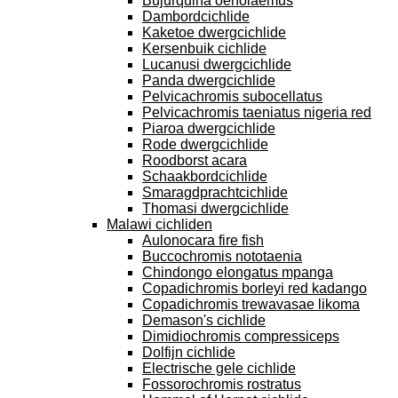
Bujurquina oenolaemus
Dambordcichlide
Kaketoe dwergcichlide
Kersenbuik cichlide
Lucanusi dwergcichlide
Panda dwergcichlide
Pelvicachromis subocellatus
Pelvicachromis taeniatus nigeria red
Piaroa dwergcichlide
Rode dwergcichlide
Roodborst acara
Schaakbordcichlide
Smaragdprachtcichlide
Thomasi dwergcichlide
Malawi cichliden
Aulonocara fire fish
Buccochromis nototaenia
Chindongo elongatus mpanga
Copadichromis borleyi red kadango
Copadichromis trewavasae likoma
Demason's cichlide
Dimidiochromis compressiceps
Dolfijn cichlide
Electrische gele cichlide
Fossorochromis rostratus