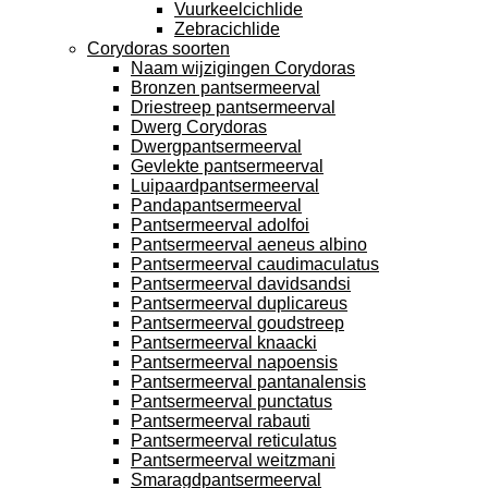
Vuurkeelcichlide
Zebracichlide
Corydoras soorten
Naam wijzigingen Corydoras
Bronzen pantsermeerval
Driestreep pantsermeerval
Dwerg Corydoras
Dwergpantsermeerval
Gevlekte pantsermeerval
Luipaardpantsermeerval
Pandapantsermeerval
Pantsermeerval adolfoi
Pantsermeerval aeneus albino
Pantsermeerval caudimaculatus
Pantsermeerval davidsandsi
Pantsermeerval duplicareus
Pantsermeerval goudstreep
Pantsermeerval knaacki
Pantsermeerval napoensis
Pantsermeerval pantanalensis
Pantsermeerval punctatus
Pantsermeerval rabauti
Pantsermeerval reticulatus
Pantsermeerval weitzmani
Smaragdpantsermeerval