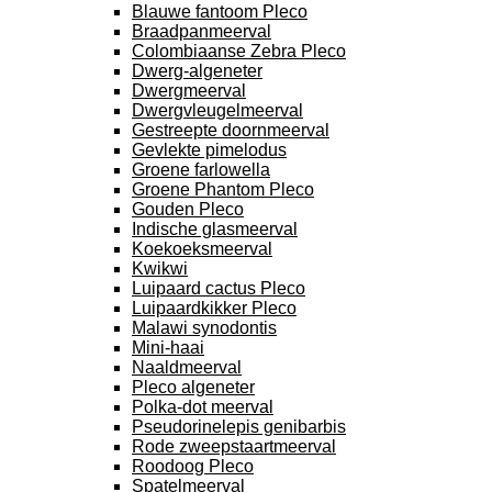
Blauwe fantoom Pleco
Braadpanmeerval
Colombiaanse Zebra Pleco
Dwerg-algeneter
Dwergmeerval
Dwergvleugelmeerval
Gestreepte doornmeerval
Gevlekte pimelodus
Groene farlowella
Groene Phantom Pleco
Gouden Pleco
Indische glasmeerval
Koekoeksmeerval
Kwikwi
Luipaard cactus Pleco
Luipaardkikker Pleco
Malawi synodontis
Mini-haai
Naaldmeerval
Pleco algeneter
Polka-dot meerval
Pseudorinelepis genibarbis
Rode zweepstaartmeerval
Roodoog Pleco
Spatelmeerval