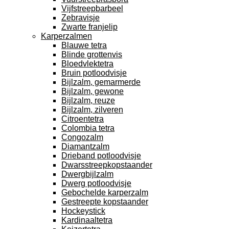
Vijfstreepbarbeel
Zebravisje
Zwarte franjelip
Karperzalmen
Blauwe tetra
Blinde grottenvis
Bloedvlektetra
Bruin potloodvisje
Bijlzalm, gemarmerde
Bijlzalm, gewone
Bijlzalm, reuze
Bijlzalm, zilveren
Citroentetra
Colombia tetra
Congozalm
Diamantzalm
Drieband potloodvisje
Dwarsstreepkopstaander
Dwergbijlzalm
Dwerg potloodvisje
Gebochelde karperzalm
Gestreepte kopstaander
Hockeystick
Kardinaaltetra