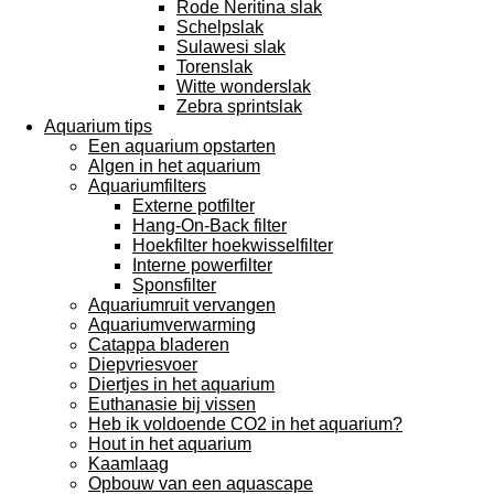
Rode Neritina slak
Schelpslak
Sulawesi slak
Torenslak
Witte wonderslak
Zebra sprintslak
Aquarium tips
Een aquarium opstarten
Algen in het aquarium
Aquariumfilters
Externe potfilter
Hang-On-Back filter
Hoekfilter hoekwisselfilter
Interne powerfilter
Sponsfilter
Aquariumruit vervangen
Aquariumverwarming
Catappa bladeren
Diepvriesvoer
Diertjes in het aquarium
Euthanasie bij vissen
Heb ik voldoende CO2 in het aquarium?
Hout in het aquarium
Kaamlaag
Opbouw van een aquascape