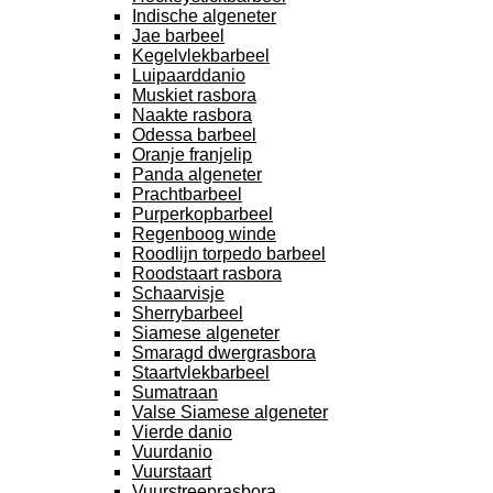
Indische algeneter
Jae barbeel
Kegelvlekbarbeel
Luipaarddanio
Muskiet rasbora
Naakte rasbora
Odessa barbeel
Oranje franjelip
Panda algeneter
Prachtbarbeel
Purperkopbarbeel
Regenboog winde
Roodlijn torpedo barbeel
Roodstaart rasbora
Schaarvisje
Sherrybarbeel
Siamese algeneter
Smaragd dwergrasbora
Staartvlekbarbeel
Sumatraan
Valse Siamese algeneter
Vierde danio
Vuurdanio
Vuurstaart
Vuurstreeprasbora