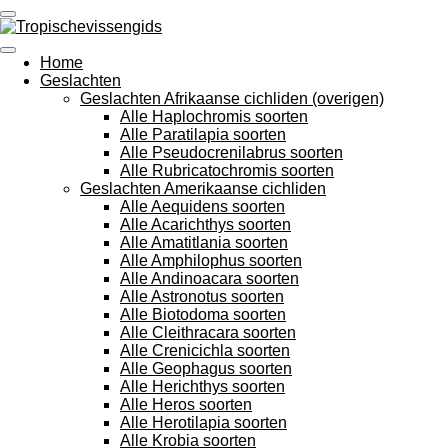
Ga
direct
naar
Home
de
Geslachten
hoofdinhoud
Geslachten Afrikaanse cichliden (overigen)
Alle Haplochromis soorten
Alle Paratilapia soorten
Alle Pseudocrenilabrus soorten
Alle Rubricatochromis soorten
Geslachten Amerikaanse cichliden
Alle Aequidens soorten
Alle Acarichthys soorten
Alle Amatitlania soorten
Alle Amphilophus soorten
Alle Andinoacara soorten
Alle Astronotus soorten
Alle Biotodoma soorten
Alle Cleithracara soorten
Alle Crenicichla soorten
Alle Geophagus soorten
Alle Herichthys soorten
Alle Heros soorten
Alle Herotilapia soorten
Alle Krobia soorten