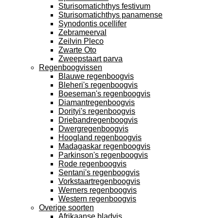
Sturisomatichthys festivum
Sturisomatichthys panamense
Synodontis ocellifer
Zebrameerval
Zeilvin Pleco
Zwarte Oto
Zweepstaart parva
Regenboogvissen
Blauwe regenboogvis
Bleheri's regenboogvis
Boeseman's regenboogvis
Diamantregenboogvis
Dorityi's regenboogvis
Driebandregenboogvis
Dwergregenboogvis
Hoogland regenboogvis
Madagaskar regenboogvis
Parkinson's regenboogvis
Rode regenboogvis
Sentani's regenboogvis
Vorkstaartregenboogvis
Werners regenboogvis
Western regenboogvis
Overige soorten
Afrikaanse bladvis