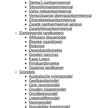
Sterba's pantsermeerval
Stroomlijnpantsermeerval
Valse netpantsermeerval
Venezolaanse dwergpantsermeerval
Zilverstreeppantsermeerval
Zwarte pantsermeerval aeneus
Zwartvlekpantsermeerval
Eierleggende tandkarpers
Afrikaans blauwoogje
Blauwe vaandrager
Blokvisje
Dwarsbandsnoekje
Gouden panchax
Kaap Lopez
Ringbandsnoekje
Spaanse tandkarper
Grondels
Australische riviergrondel
Geelbandgrondel
Gele neongrondel
Gouden slaapgrondel
Grootbekgrondel
Lippenstiftgrondel
Neongrondel
Noordelijke forelgrondel