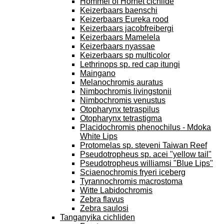
Hommel of Hornet cichlide
Keizerbaars baenschi
Keizerbaars Eureka rood
Keizerbaars jacobfreibergi
Keizerbaars Mamelela
Keizerbaars nyassae
Keizerbaars sp multicolor
Lethrinops sp. red cap itungi
Maingano
Melanochromis auratus
Nimbochromis livingstonii
Nimbochromis venustus
Otopharynx tetraspilus
Otopharynx tetrastigma
Placidochromis phenochilus - Mdoka
White Lips
Protomelas sp. steveni Taiwan Reef
Pseudotropheus sp. acei "yellow tail"
Pseudotropheus williamsi "Blue Lips"
Sciaenochromis fryeri iceberg
Tyrannochromis macrostoma
Witte Labidochromis
Zebra flavus
Zebra saulosi
Tanganyika cichliden