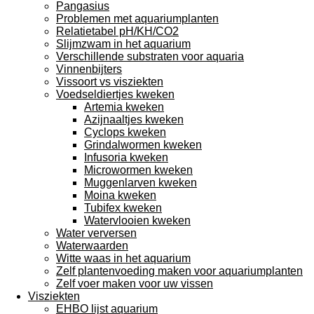
Pangasius
Problemen met aquariumplanten
Relatietabel pH/KH/CO2
Slijmzwam in het aquarium
Verschillende substraten voor aquaria
Vinnenbijters
Vissoort vs visziekten
Voedseldiertjes kweken
Artemia kweken
Azijnaaltjes kweken
Cyclops kweken
Grindalwormen kweken
Infusoria kweken
Microwormen kweken
Muggenlarven kweken
Moina kweken
Tubifex kweken
Watervlooien kweken
Water verversen
Waterwaarden
Witte waas in het aquarium
Zelf plantenvoeding maken voor aquariumplanten
Zelf voer maken voor uw vissen
Visziekten
EHBO lijst aquarium