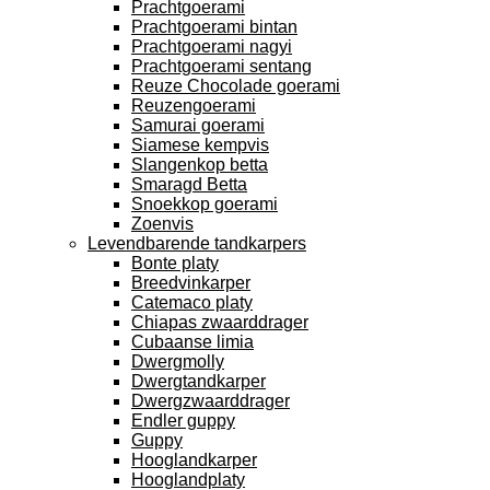
Prachtgoerami
Prachtgoerami bintan
Prachtgoerami nagyi
Prachtgoerami sentang
Reuze Chocolade goerami
Reuzengoerami
Samurai goerami
Siamese kempvis
Slangenkop betta
Smaragd Betta
Snoekkop goerami
Zoenvis
Levendbarende tandkarpers
Bonte platy
Breedvinkarper
Catemaco platy
Chiapas zwaarddrager
Cubaanse limia
Dwergmolly
Dwergtandkarper
Dwergzwaarddrager
Endler guppy
Guppy
Hooglandkarper
Hooglandplaty