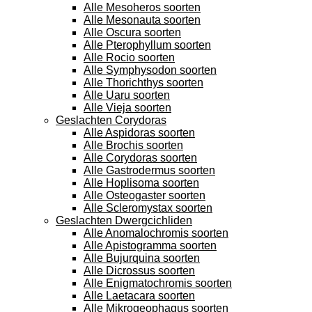
Alle Mesoheros soorten
Alle Mesonauta soorten
Alle Oscura soorten
Alle Pterophyllum soorten
Alle Rocio soorten
Alle Symphysodon soorten
Alle Thorichthys soorten
Alle Uaru soorten
Alle Vieja soorten
Geslachten Corydoras
Alle Aspidoras soorten
Alle Brochis soorten
Alle Corydoras soorten
Alle Gastrodermus soorten
Alle Hoplisoma soorten
Alle Osteogaster soorten
Alle Scleromystax soorten
Geslachten Dwergcichliden
Alle Anomalochromis soorten
Alle Apistogramma soorten
Alle Bujurquina soorten
Alle Dicrossus soorten
Alle Enigmatochromis soorten
Alle Laetacara soorten
Alle Mikrogeophagus soorten