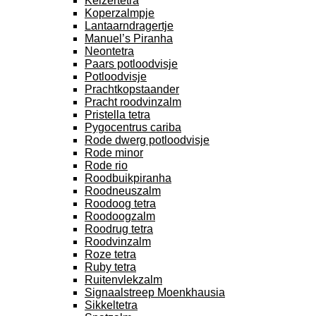
Keizertetra
Koperzalmpje
Lantaarndragertje
Manuel’s Piranha
Neontetra
Paars potloodvisje
Potloodvisje
Prachtkopstaander
Pracht roodvinzalm
Pristella tetra
Pygocentrus cariba
Rode dwerg potloodvisje
Rode minor
Rode rio
Roodbuikpiranha
Roodneuszalm
Roodoog tetra
Roodoogzalm
Roodrug tetra
Roodvinzalm
Roze tetra
Ruby tetra
Ruitenvlekzalm
Signaalstreep Moenkhausia
Sikkeltetra