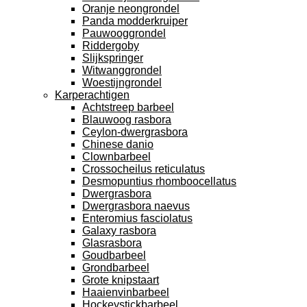
Oranje neongrondel
Panda modderkruiper
Pauwooggrondel
Riddergoby
Slijkspringer
Witwanggrondel
Woestijngrondel
Karperachtigen
Achtstreep barbeel
Blauwoog rasbora
Ceylon-dwergrasbora
Chinese danio
Clownbarbeel
Crossocheilus reticulatus
Desmopuntius rhomboocellatus
Dwergrasbora
Dwergrasbora naevus
Enteromius fasciolatus
Galaxy rasbora
Glasrasbora
Goudbarbeel
Grondbarbeel
Grote knipstaart
Haaienvinbarbeel
Hockeystickbarbeel