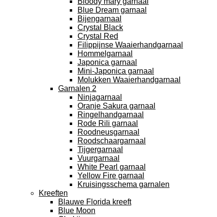
Bloody mary garnaal
Blue Dream garnaal
Bijengarnaal
Crystal Black
Crystal Red
Filippijnse Waaierhandgarnaal
Hommelgarnaal
Japonica garnaal
Mini-Japonica garnaal
Molukken Waaierhandgarnaal
Garnalen 2
Ninjagarnaal
Oranje Sakura garnaal
Ringelhandgarnaal
Rode Rili garnaal
Roodneusgarnaal
Roodschaargarnaal
Tijgergarnaal
Vuurgarnaal
White Pearl garnaal
Yellow Fire garnaal
Kruisingsschema garnalen
Kreeften
Blauwe Florida kreeft
Blue Moon