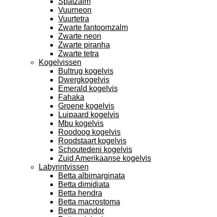
Spatzalm
Vuurneon
Vuurtetra
Zwarte fantoomzalm
Zwarte neon
Zwarte piranha
Zwarte tetra
Kogelvissen
Bultrug kogelvis
Dwergkogelvis
Emerald kogelvis
Fahaka
Groene kogelvis
Luipaard kogelvis
Mbu kogelvis
Roodoog kogelvis
Roodstaart kogelvis
Schoutedeni kogelvis
Zuid Amerikaanse kogelvis
Labyrintvissen
Betta albimarginata
Betta dimidiata
Betta hendra
Betta macrostoma
Betta mandor