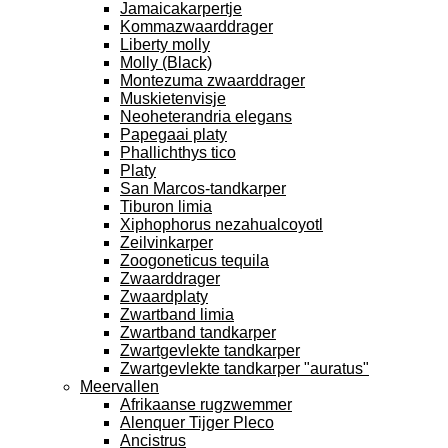
Jamaicakarpertje
Kommazwaarddrager
Liberty molly
Molly (Black)
Montezuma zwaarddrager
Muskietenvisje
Neoheterandria elegans
Papegaai platy
Phallichthys tico
Platy
San Marcos-tandkarper
Tiburon limia
Xiphophorus nezahualcoyotl
Zeilvinkarper
Zoogoneticus tequila
Zwaarddrager
Zwaardplaty
Zwartband limia
Zwartband tandkarper
Zwartgevlekte tandkarper
Zwartgevlekte tandkarper "auratus"
Meervallen
Afrikaanse rugzwemmer
Alenquer Tijger Pleco
Ancistrus