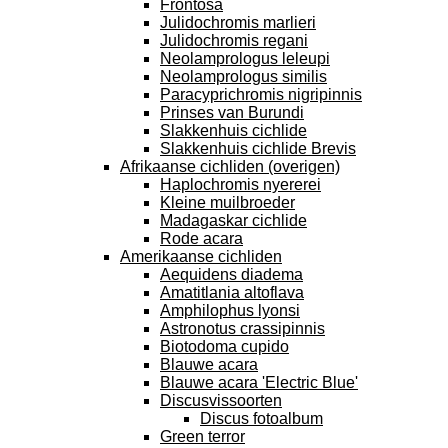
Frontosa
Julidochromis marlieri
Julidochromis regani
Neolamprologus leleupi
Neolamprologus similis
Paracyprichromis nigripinnis
Prinses van Burundi
Slakkenhuis cichlide
Slakkenhuis cichlide Brevis
Afrikaanse cichliden (overigen)
Haplochromis nyererei
Kleine muilbroeder
Madagaskar cichlide
Rode acara
Amerikaanse cichliden
Aequidens diadema
Amatitlania altoflava
Amphilophus lyonsi
Astronotus crassipinnis
Biotodoma cupido
Blauwe acara
Blauwe acara 'Electric Blue'
Discusvissoorten
Discus fotoalbum
Green terror