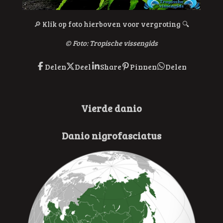
🔎
Klik op foto hierboven voor vergroting
🔍
© F
oto:
Tropische vissengids
Delen
Deel
Share
Pinnen
Delen
Vierde danio
Danio nigrofasciatus