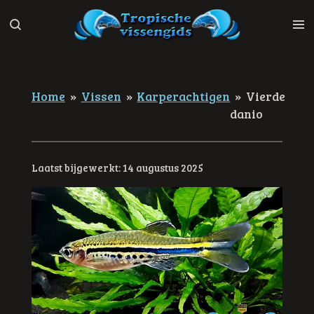
Ga
direct
naar
de
hoofdinhoud
Home
»
Vissen
»
Karperachtigen
»
Vierde
danio
Laatst bijgewerkt: 14 augustus 2025