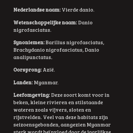
Nederlandse naam:
Vierde danio.
Wetenschappelijke naam:
Danio
nigrofasciatus.
Synoniemen:
Barilius nigrofasciatus
,
Brachydanio nigrofasciatus
,
Danio
analipunctatus
.
Oorsprong:
Azië.
Landen:
Myanmar.
Leefomgeving:
Deze soort komt voor in
beken, kleine rivieren en stilstaande
wateren zoals vijvers, sloten en
rijstvelden.
Veel van deze habitats zijn
seizoensgebonden, aangezien Myanmar
sterk wordt beïnvloed door de jaarlijkse