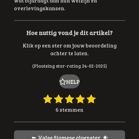
wat bijdraagt aan hun welzijn en
overlevingskansen.
Hoe nuttig vond je dit artikel?
Klik op een ster om jouw beoordeling
achter te laten.
(Plaatsing star-rating 24-02-2025)
HELP
1
2
3
4
5
R
S
t
a
s
s
s
s
s
6 stemmen
e
t
t
t
t
t
t
m
i
e
e
e
e
e
m
n
e
r
r
r
r
r
g
⬅️ Valse Siamese algeneter 🐠