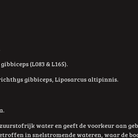
.
gibbiceps (L083 & L165).
ichthys gibbiceps, Liposarcus altipinnis.
a.
in zuurstofrijk water en geeft de voorkeur aan g
roffen in snelstromende wateren, waar de bode