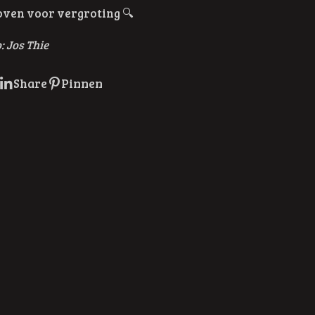
boven voor vergroting
🔍
: Jos Thie
Share
Pinnen