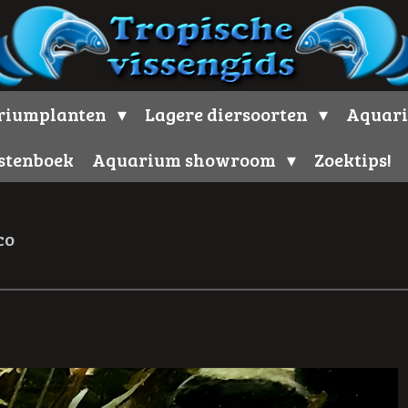
riumplanten
Lagere diersoorten
Aquari
stenboek
Aquarium showroom
Zoektips!
co