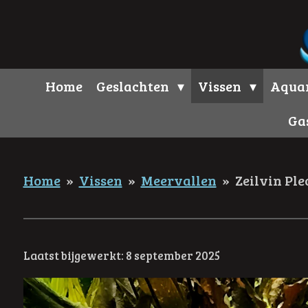
Ga
direct
naar
de
Home
Geslachten
Vissen
Aqua
hoofdinhoud
Ga
Home
»
Vissen
»
Meervallen
»
Zeilvin Ple
Laatst bijgewerkt: 8 september 2025