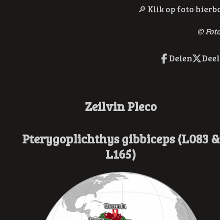
🔎
Klik op foto hier
© Foto
Delen
Deel
Zeilvin Pleco
Pterygoplichthys gibbiceps (L083 &
L165)