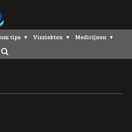
um tips
Visziekten
Medicijnen