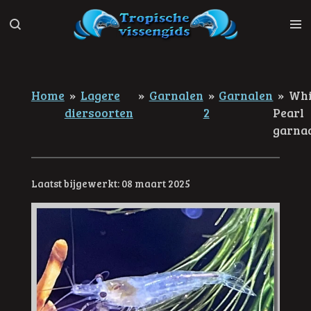
Ga
direct
naar
de
hoofdinhoud
Home
»
Lagere
»
Garnalen
»
Garnalen
»
Whi
diersoorten
2
Pearl
garna
Laatst bijgewerkt: 08 maart 2025