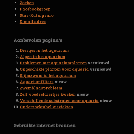
n
n
n
n
Zoeken
6
Facebookgroep
3
Star-Rating info
9
E-mail adres
4
4
5
Aanbevolen pagina's
3
0
Diertjes in het aquarium
0
Algen in het aquarium
4
Problemen met aquariumplanten
vernieuwd
6
Ongeschikte planten voor aquaria
vernieuwd
s
Slijmzwam in het aquarium
t
Aquariumfilters
nieuw
e
Zwemblaasprobleem
r
Zelf voedseldiertjes kweken
nieuw
r
Verschillende substraten voor aquaria
nieuw
e
Onderzoektabel visziekten
n
Gebruikte internet bronnen