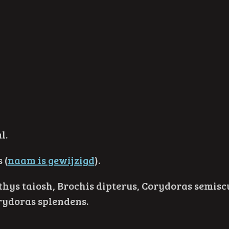
l.
 (
naam is gewijzigd
).
thys taiosh, Brochis dipterus, Corydoras semis
rydoras splendens.