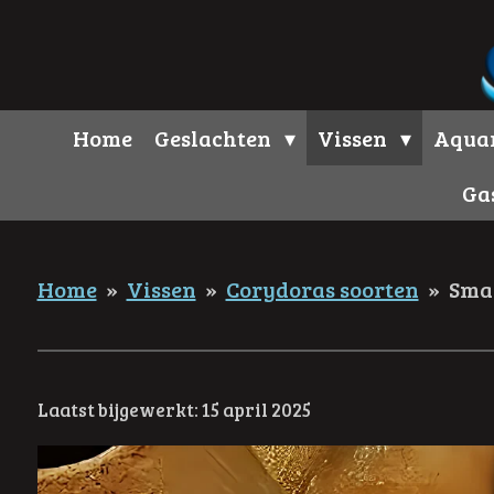
Ga
direct
naar
de
Home
Geslachten
Vissen
Aqua
hoofdinhoud
Ga
Home
»
Vissen
»
Corydoras soorten
»
Sma
Laatst bijgewerkt: 15 april 2025