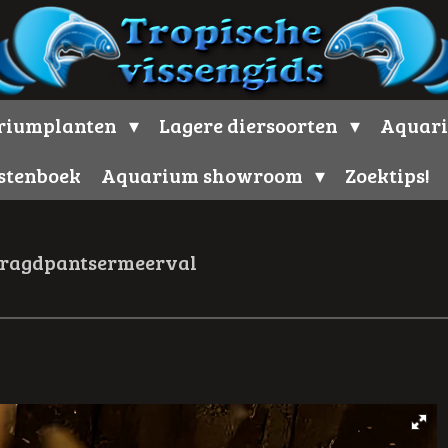
riumplanten
Lagere diersoorten
Aquari
stenboek
Aquarium showroom
Zoektips!
ragdpantsermeerval