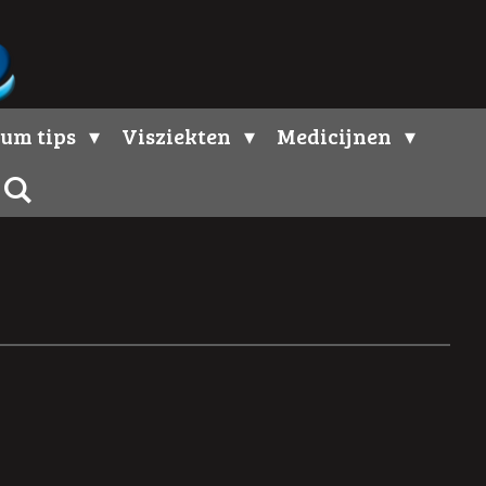
um tips
Visziekten
Medicijnen