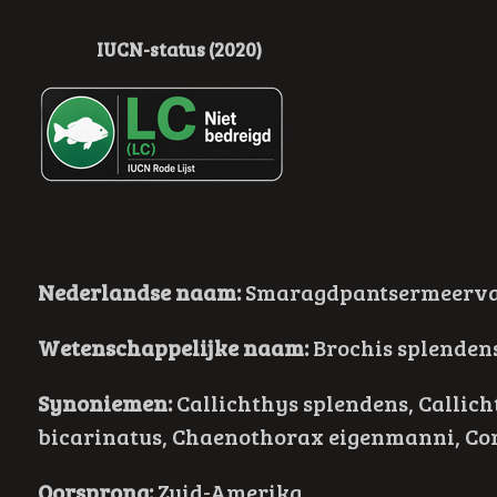
IUCN-status (2020)
Nederlandse naam:
Smaragdpantsermeerva
Wetenschappelijke naam:
Brochis splendens
Synoniemen:
Callichthys splendens, Callich
bicarinatus, Chaenothorax eigenmanni, Co
Oorsprong:
Zuid-Amerika.