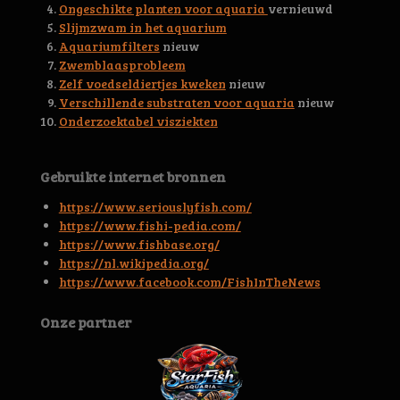
6
Ongeschikte planten voor aquaria
vernieuwd
s
Slijmzwam in het aquarium
t
Aquariumfilters
nieuw
e
Zwemblaasprobleem
r
Zelf voedseldiertjes kweken
nieuw
r
Verschillende substraten voor aquaria
nieuw
e
Onderzoektabel visziekten
n
Gebruikte internet bronnen
https://www.seriouslyfish.com/
https://www.fishi-pedia.com/
https://www.fishbase.org/
https://nl.wikipedia.org/
https://www.facebook.com/FishInTheNews
Onze partner