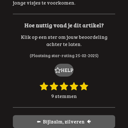
jonge visjes te voorkomen.
Hoe nuttig vond je dit artikel?
Klik op een ster om jouw beoordeling
achter te laten.
(Plaatsing star-rating 25-02-2025)
HELP
1
2
3
4
5
R
S
t
a
s
s
s
s
s
9 stemmen
e
t
t
t
t
t
t
m
i
e
e
e
e
e
m
n
e
r
r
r
r
r
g
⬅️ Bijlzalm, zilveren 🐠
n
: