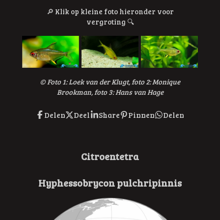
🔎
Klik op kleine foto hieronder voor
vergroting
🔍
© F
oto 1: Loek van der Klugt, foto 2: Monique
Brookman, foto 3: Hans van Hage
Delen
Deel
Share
Pinnen
Delen
Citroentetra
Hyphessobrycon pulchripinnis