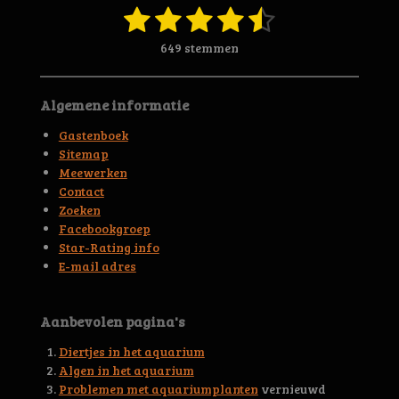
e
1
2
3
4
5
S
R
r
t
a
s
s
s
s
s
r
e
649 stemmen
t
m
t
t
t
t
t
e
i
m
n
n
e
e
e
e
e
e
Algemene informatie
g
n
r
r
r
r
r
:
Gastenboek
4
r
r
r
r
Sitemap
.
Meewerken
e
e
e
e
6
Contact
5
n
n
n
n
Zoeken
6
Facebookgroep
3
Star-Rating info
9
E-mail adres
4
4
5
Aanbevolen pagina's
3
0
Diertjes in het aquarium
0
Algen in het aquarium
4
Problemen met aquariumplanten
vernieuwd