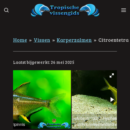
Ga
direct
naar
de
hoofdinhoud
Home
»
Vissen
»
Karperzalmen
»
Citroentetra
Laatst bijgewerkt: 26 mei 2025
citroentetra2-2-Hyphessobrycon
pulchripinnisstandard-e218bl.jpg
Hyph