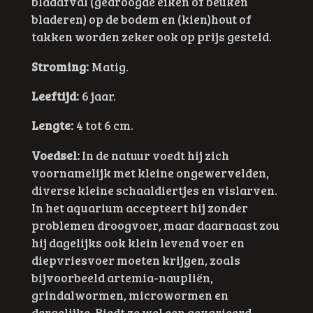
bladafval (gedroogde eiken of beuken
bladeren) op de bodem en (kien)hout of
takken worden zeker ook op prijs gesteld.
Stroming:
Matig.
Leeftijd:
6 jaar.
Lengte:
4 tot 6 cm.
Voedsel:
In de natuur voedt hij zich
voornamelijk met kleine ongewervelden,
diverse kleine schaaldiertjes en vislarven.
In het aquarium accepteert hij zonder
problemen droogvoer, maar daarnaast zou
hij dagelijks ook klein levend voer en
diepvriesvoer moeten krijgen, zoals
bijvoorbeeld artemia-naupliën,
grindalwormen, microwormen en
dergelijke. Biedt ze wel een gevarieerd