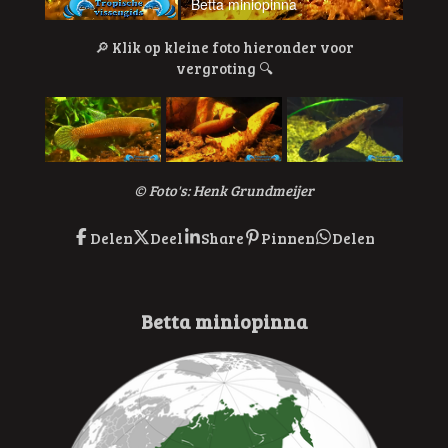
Betta miniopinna
Betta
🔎
Klik op kleine foto hieronder voor
vergroting
🔍
© Foto's: Henk Grundmeijer
Delen
Deel
Share
Pinnen
Delen
Betta miniopinna