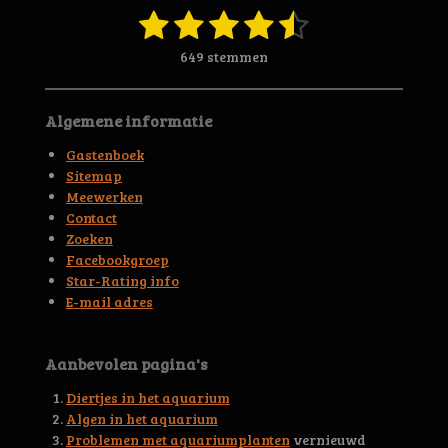
1
2
3
4
5
S
R
t
a
s
s
s
s
s
e
649 stemmen
t
m
t
t
t
t
t
i
m
n
e
e
e
e
e
e
Algemene informatie
g
n
r
r
r
r
r
:
Gastenboek
4
r
r
r
r
Sitemap
.
Meewerken
e
e
e
e
6
Contact
5
n
n
n
n
Zoeken
6
Facebookgroep
3
Star-Rating info
9
E-mail adres
4
4
5
Aanbevolen pagina's
3
0
Diertjes in het aquarium
0
Algen in het aquarium
4
Problemen met aquariumplanten
vernieuwd