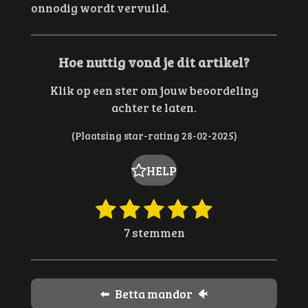
onnodig wordt vervuild.
Hoe nuttig vond je dit artikel?
Klik op een ster om jouw beoordeling
achter te laten.
(Plaatsing star-rating 28-02-2025)
HELP
1
2
3
4
5
R
S
t
a
s
s
s
s
s
7 stemmen
e
t
t
t
t
t
t
m
i
e
e
e
e
e
m
n
e
r
r
r
r
r
g
⬅️ Betta mandor 🐠
n