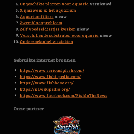
6
Ongeschikte planten voor aquaria
vernieuwd
s
Slijmzwam in het aquarium
t
Aquariumfilters
nieuw
e
Zwemblaasprobleem
r
Zelf voedseldiertjes kweken
nieuw
r
Verschillende substraten voor aquaria
nieuw
e
Onderzoektabel visziekten
n
Gebruikte internet bronnen
https://www.seriouslyfish.com/
https://www.fishi-pedia.com/
https://www.fishbase.org/
https://nl.wikipedia.org/
https://www.facebook.com/FishInTheNews
Onze partner