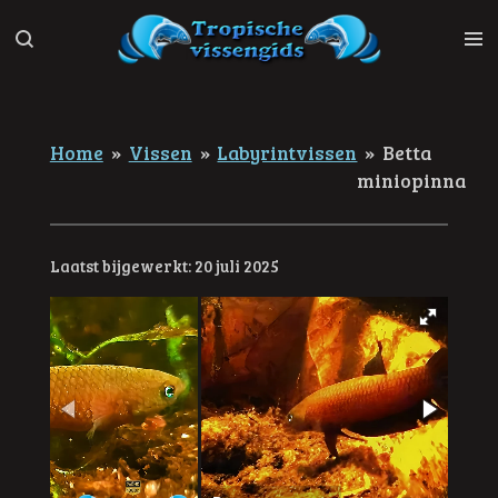
Ga
direct
naar
de
hoofdinhoud
Home
»
Vissen
»
Labyrintvissen
»
Betta
miniopinna
Laatst bijgewerkt: 20 juli 2025