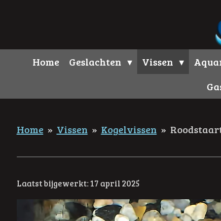
Ga
direct
naar
de
Home
Geslachten
Vissen
Aqua
hoofdinhoud
Ga
Home
»
Vissen
»
Kogelvissen
»
Roodstaart
Laatst bijgewerkt: 17 april 2025