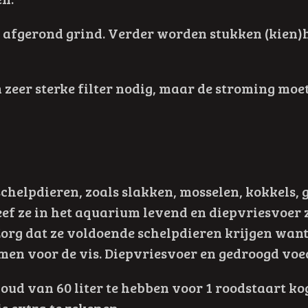
 afgerond grind. Verder worden stukken (kien)ho
zeer sterke filter nodig, maar de stroming moet
n schelpdieren, zoals slakken, mosselen, kokkel
eef ze in het aquarium levend en diepvriesvoer 
org dat ze voldoende schelpdieren krijgen want
emen voor de vis. Diepvriesvoer en gedroogd voe
ud van 60 liter te hebben voor 1 roodstaart ko