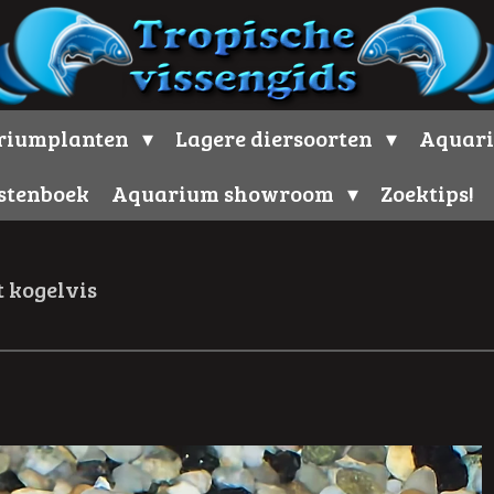
riumplanten
Lagere diersoorten
Aquari
stenboek
Aquarium showroom
Zoektips!
 kogelvis