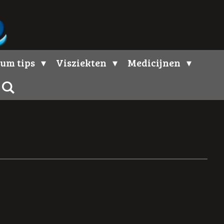
um tips
Visziekten
Medicijnen