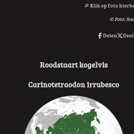
🔎
Klik op foto hier
© Foto: Sa
Delen
Deel
Roodstaart kogelvis
Carinotetraodon irrubesco