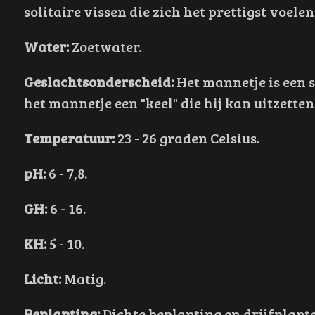
solitaire vissen die zich het prettigst voel
Water:
Zoetwater.
Geslachtsonderscheid:
Het mannetje is een s
het mannetje een "keel" die hij kan uitzetten
Temperatuur:
23 - 26 graden Celsius.
pH:
6 - 7,8.
GH:
6 - 16.
KH:
5 - 10.
Licht:
Matig.
Beplanting:
Dichte beplanting en drijfplant