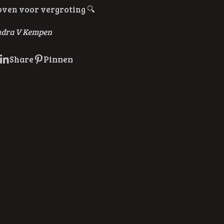
boven voor vergroting
🔍
ndra V Kempen
Share
Pinnen