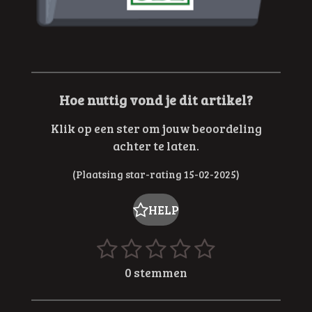
Hoe nuttig vond je dit artikel?
Klik op een ster om jouw beoordeling
achter te laten.
(Plaatsing star-rating 15-02-2025)
HELP
1
2
3
4
5
R
S
t
a
s
s
s
s
s
0 stemmen
e
t
t
t
t
t
t
m
i
m