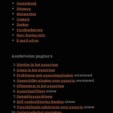
r
r
r
r
r
:
Gastenboek
4
r
r
r
r
Sitemap
.
Meewerken
e
e
e
e
6
Contact
5
n
n
n
n
Zoeken
6
Facebookgroep
3
Star-Rating info
9
E-mail adres
4
4
5
Aanbevolen pagina's
3
0
Diertjes in het aquarium
0
Algen in het aquarium
4
Problemen met aquariumplanten
vernieuwd
6
Ongeschikte planten voor aquaria
vernieuwd
s
Slijmzwam in het aquarium
t
Aquariumfilters
nieuw
e
Zwemblaasprobleem
r
Zelf voedseldiertjes kweken
nieuw
r
Verschillende substraten voor aquaria
nieuw
e
Onderzoektabel visziekten