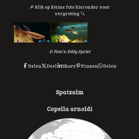
🔎
Klik op kleine foto hieronder voor
vergroting
🔍
© Foto's: Eddy Spriet
Delen
Deel
Share
Pinnen
Delen
Spatzalm
Copella arnoldi