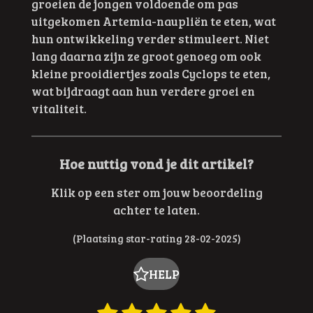
groeien de jongen voldoende om pas
uitgekomen Artemia-naupliën te eten, wat
hun ontwikkeling verder stimuleert. Niet
lang daarna zijn ze groot genoeg om ook
kleine prooidiertjes zoals Cyclops te eten,
wat bijdraagt aan hun verdere groei en
vitaliteit.
Hoe nuttig vond je dit artikel?
Klik op een ster om jouw beoordeling
achter te laten.
(Plaatsing star-rating 28-02-2025)
HELP
1
2
3
4
5
R
S