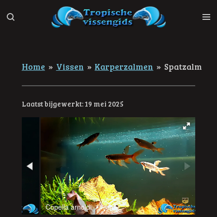
Ga
direct
naar
de
hoofdinhoud
Home
»
Vissen
»
Karperzalmen
»
Spatzalm
Laatst bijgewerkt: 19 mei 2025
Copella arnoldi