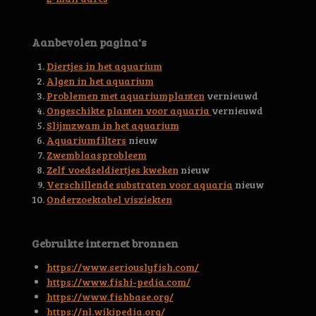
4
4
5
Aanbevolen pagina's
3
0
Diertjes in het aquarium
0
Algen in het aquarium
4
Problemen met aquariumplanten
vernieuwd
6
Ongeschikte planten voor aquaria
vernieuwd
s
Slijmzwam in het aquarium
t
Aquariumfilters
nieuw
e
Zwemblaasprobleem
r
Zelf voedseldiertjes kweken
nieuw
r
Verschillende substraten voor aquaria
nieuw
e
Onderzoektabel visziekten
n
Gebruikte internet bronnen
https://www.seriouslyfish.com/
https://www.fishi-pedia.com/
https://www.fishbase.org/
https://nl.wikipedia.org/