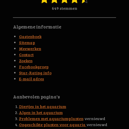
t
a
s
s
s
s
s
e
649 stemmen
t
m
t
t
t
t
t
i
m
n
e
e
e
e
e
e
Algemene informatie
g
n
r
r
r
r
r
:
Gastenboek
4
r
r
r
r
Sitemap
.
Meewerken
e
e
e
e
6
Contact
5
n
n
n
n
Zoeken
6
Facebookgroep
3
Star-Rating info
9
E-mail adres
4
4
5
Aanbevolen pagina's
3
0
Diertjes in het aquarium
0
Algen in het aquarium
4
Problemen met aquariumplanten
vernieuwd
6
Ongeschikte planten voor aquaria
vernieuwd