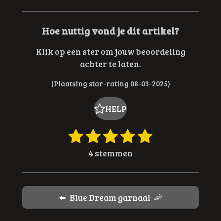
Hoe nuttig vond je dit artikel?
Klik op een ster om jouw beoordeling
achter te laten.
(Plaatsing star-rating 08-03-2025)
HELP
1
2
3
4
5
R
S
t
a
s
s
s
s
s
4 stemmen
e
t
t
t
t
t
t
m
i
e
e
e
e
e
m
n
e
r
r
r
r
r
g
⬅️ Blue Dream garnaal 🦐
n
:
r
r
r
r
5