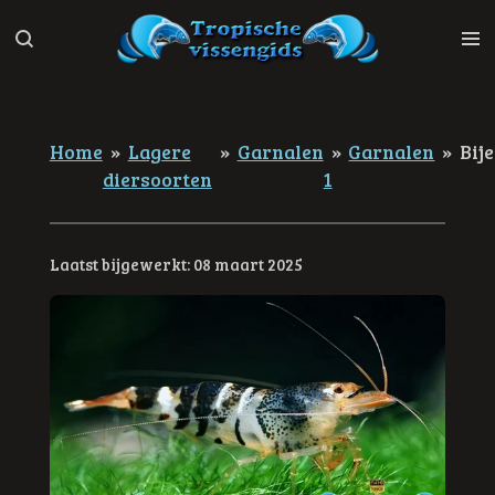
Ga
direct
naar
de
hoofdinhoud
Home
»
Lagere
»
Garnalen
»
Garnalen
»
Bij
diersoorten
1
Laatst bijgewerkt: 08 maart 2025