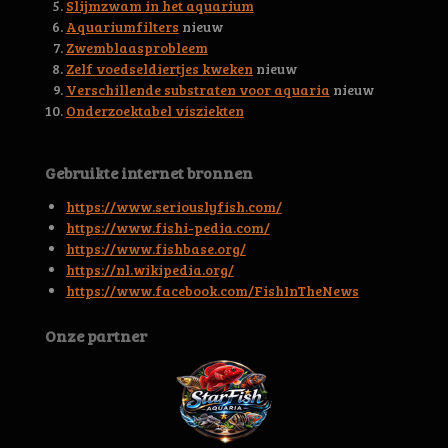
s
Slijmzwam in het aquarium
t
Aquariumfilters
nieuw
e
Zwemblaasprobleem
r
Zelf voedseldiertjes kweken
nieuw
r
Verschillende substraten voor aquaria
nieuw
e
Onderzoektabel visziekten
n
Gebruikte internet bronnen
https://www.seriouslyfish.com/
https://www.fishi-pedia.com/
https://www.fishbase.org/
https://nl.wikipedia.org/
https://www.facebook.com/FishInTheNews
Onze partner