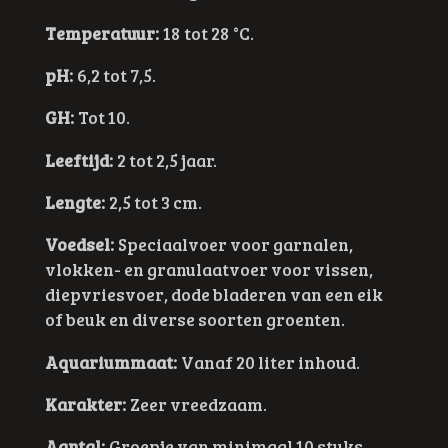
Temperatuur:
18 tot 28 °C.
pH:
6,2 tot 7,5.
GH:
Tot 10.
Leeftijd:
2 tot 2,5 jaar.
Lengte:
2,5 tot 3 cm.
Voedsel:
Speciaalvoer voor garnalen,
vlokken- en granulaatvoer voor vissen,
diepvriesvoer, dode bladeren van een eik
of beuk en diverse soorten groenten.
Aquariummaat:
Vanaf 20 liter inhoud.
Karakter:
Zeer vreedzaam.
Aantal:
Groepje van minimaal 10 stuks.